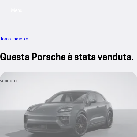
Menu
My saved searches, 0 searches saved
My sa
Torna indietro
Questa Porsche è stata venduta.
venduto