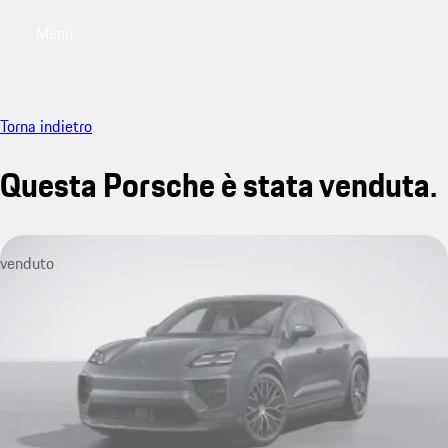
Menu
My saved searches, 0 searches saved
My sa
Torna indietro
Questa Porsche è stata venduta.
venduto