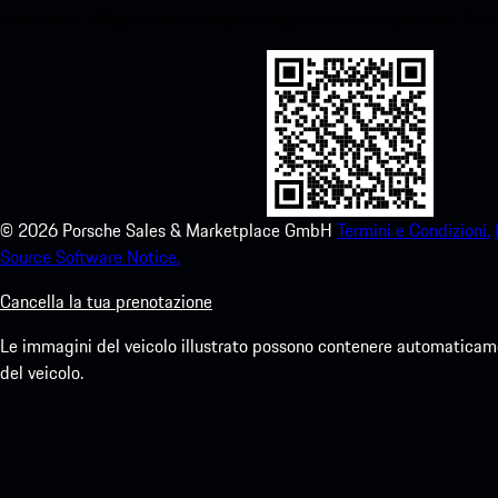
immediato all'App Store di Apple e migliora la tua esperienza Por
©
2026
Porsche Sales & Marketplace GmbH
Termini e Condizioni.
Source Software Notice.
Cancella la tua prenotazione
Le immagini del veicolo illustrato possono contenere automaticamen
del veicolo.