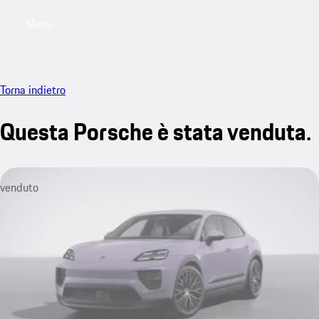
Menu
My saved searches, 0 searches saved
My sa
Torna indietro
Questa Porsche è stata venduta.
venduto