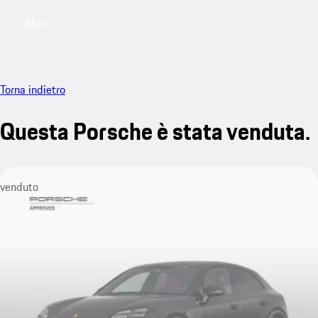
Menu
My saved searches, 0 searches saved
My sa
Torna indietro
Questa Porsche è stata venduta.
venduto