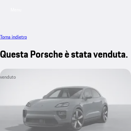
Menu
My saved searches, 0 searches saved
My sa
Torna indietro
Questa Porsche è stata venduta.
venduto