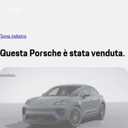
Menu
My saved searches, 0 searches saved
My sa
Torna indietro
Questa Porsche è stata venduta.
venduto