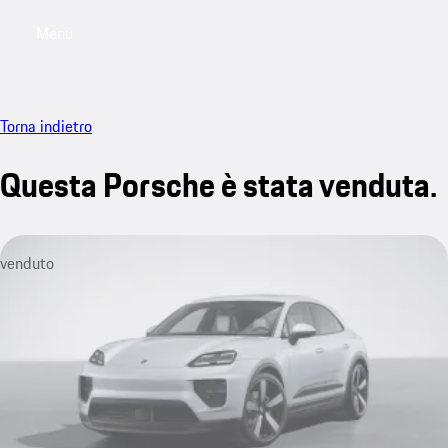
Menu
My saved searches, 0 searches saved
My sa
Torna indietro
Questa Porsche è stata venduta.
venduto