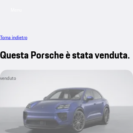
Menu
My saved searches, 0 searches saved
My sa
Torna indietro
Questa Porsche è stata venduta.
venduto