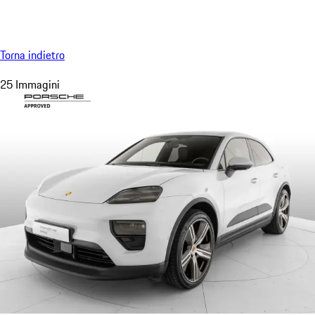
Menu
My saved searches, 0 searches saved
My sa
Torna indietro
25 Immagini