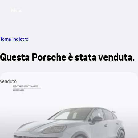
Menu
My saved searches, 0 searches saved
My sa
Torna indietro
Questa Porsche è stata venduta.
venduto