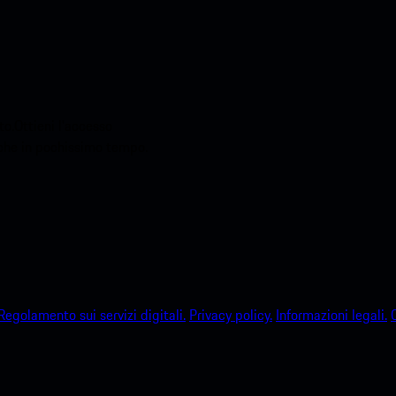
o.Ottieni l'accesso
sche in pochissimo tempo.
Regolamento sui servizi digitali.
Privacy policy.
Informazioni legali.