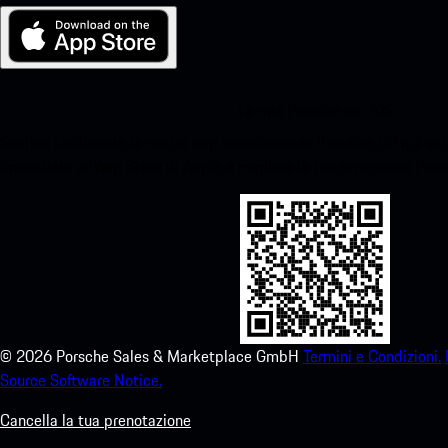
La mia Porsche per iOS
Scarica facilmente la nostra app scansionando il codice QR qui sott
immediato all'App Store di Apple e migliora la tua esperienza Por
©
2026
Porsche Sales & Marketplace GmbH
Termini e Condizioni.
Source Software Notice.
Cancella la tua prenotazione