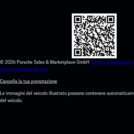
immediato all'App Store di Apple e migliora la tua esperienza Por
©
2026
Porsche Sales & Marketplace GmbH
Termini e Condizioni.
Source Software Notice.
Cancella la tua prenotazione
Le immagini del veicolo illustrato possono contenere automaticamen
del veicolo.