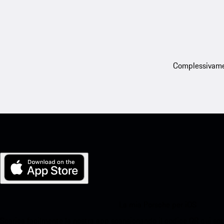
Complessivament
La mia Porsche per iOS
Scarica facilmente la nostra app scansionando il codice QR qui sott