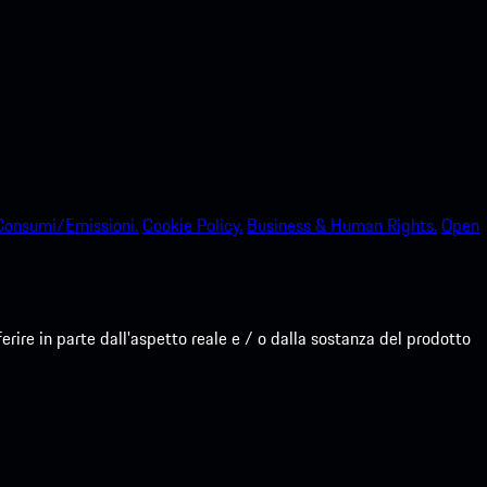
Consumi/Emissioni.
Cookie Policy.
Business & Human Rights.
Open
re in parte dall'aspetto reale e / o dalla sostanza del prodotto