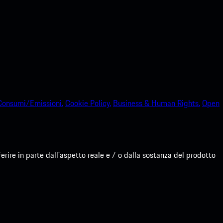
Consumi/Emissioni.
Cookie Policy.
Business & Human Rights.
Open
re in parte dall'aspetto reale e / o dalla sostanza del prodotto