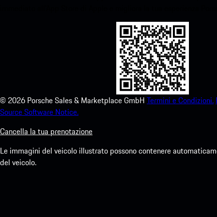
immediato all'App Store di Apple e migliora la tua esperienza Por
©
2026
Porsche Sales & Marketplace GmbH
Termini e Condizioni.
Source Software Notice.
Cancella la tua prenotazione
Le immagini del veicolo illustrato possono contenere automaticamen
del veicolo.