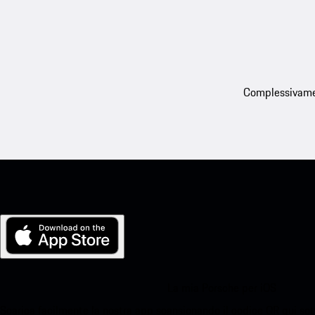
Complessivament
La mia Porsche per iOS
Scarica facilmente la nostra app scansionando il codice QR qui sott