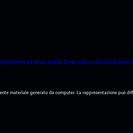
sche in pochissimo tempo.
Regolamento sui servizi digitali.
Privacy policy.
Informazioni legali.
te materiale generato da computer. La rappresentazione può differi