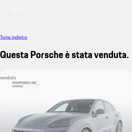
Menu
My saved searches, 0 searches saved
My sa
Torna indietro
Questa Porsche è stata venduta.
venduto