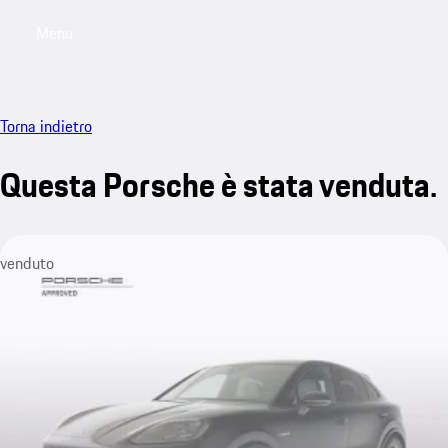
Menu
My saved searches, 0 searches saved
My sa
Torna indietro
Questa Porsche è stata venduta.
venduto