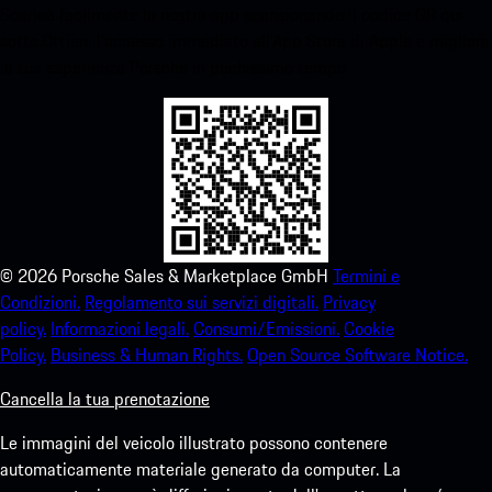
Scarica facilmente la nostra app scansionando il codice QR qui
sotto.Ottieni l'accesso immediato all'App Store di Apple e migliora
la tua esperienza Porsche in pochissimo tempo.
©
2026
Porsche Sales & Marketplace GmbH
Termini e
Condizioni.
Regolamento sui servizi digitali.
Privacy
policy.
Informazioni legali.
Consumi/Emissioni.
Cookie
Policy.
Business & Human Rights.
Open Source Software Notice.
Cancella la tua prenotazione
Le immagini del veicolo illustrato possono contenere
automaticamente materiale generato da computer. La