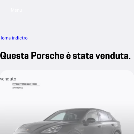
Menu
My saved searches, 0 searches saved
My sa
Torna indietro
Questa Porsche è stata venduta.
venduto