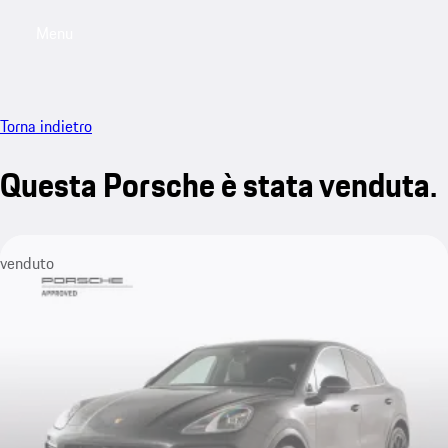
Menu
My saved searches, 0 searches saved
My sa
Torna indietro
Questa Porsche è stata venduta.
venduto