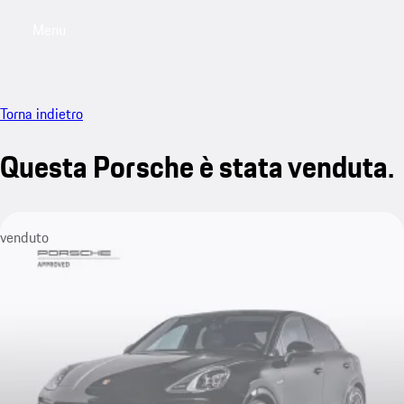
Menu
My saved searches, 0 searches saved
My sa
Torna indietro
Questa Porsche è stata venduta.
venduto