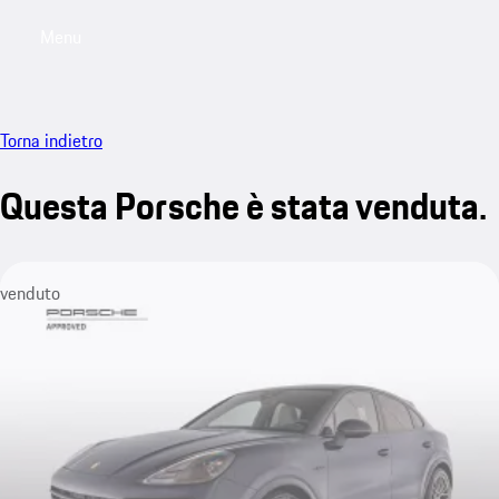
Menu
My saved searches, 0 searches saved
My sa
Torna indietro
Questa Porsche è stata venduta.
venduto