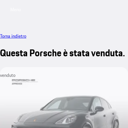
Menu
My saved searches, 0 searches saved
My sa
Torna indietro
Questa Porsche è stata venduta.
venduto