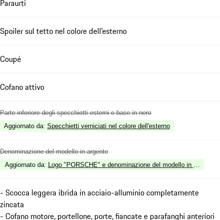
Paraurti
Spoiler sul tetto nel colore dell'esterno
Coupé
Cofano attivo
Parte inferiore degli specchietti esterni e base in nero
Aggiornato da
:
Specchietti verniciati nel colore dell'esterno
Denominazione del modello in argento
Aggiornato da
:
Logo "PORSCHE" e denominazione del modello in nero luci
- Scocca leggera ibrida in acciaio-alluminio completamente
zincata
- Cofano motore, portellone, porte, fiancate e parafanghi anteriori