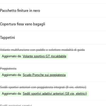
Pacchetto finiture in nero
Copertura fissa vano bagagli
Tappetini
Volante multifunzione con paddle e selettore modalità di guida
Aggiornato da
:
Volante sportivo GT riscaldabile
Poggiatesta
Aggiornato da
:
Scudo Porsche sui poggiatesta
Sedili sportivi anteriori con poggiatesta integrati (8 vie, elettrici)
Aggiornato da
:
Sedili sportivi adattivi anteriori (18 vie, elettrici)
Sedili posteriori sportivi