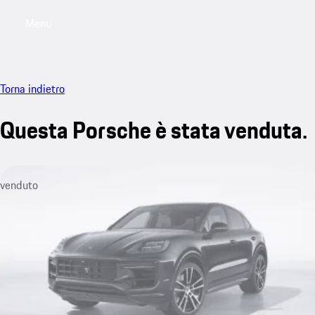
Menu
My saved searches, 0 searches saved
My sa
Torna indietro
Questa Porsche è stata venduta.
venduto