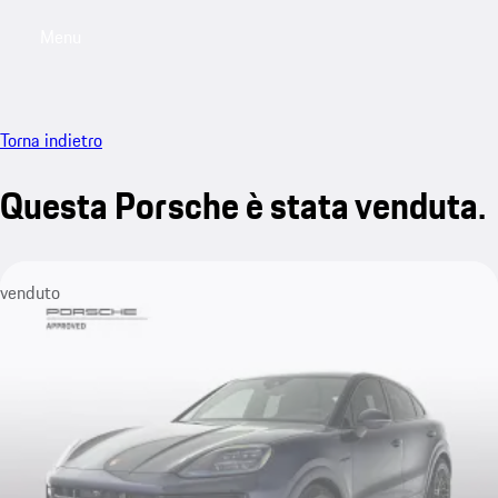
Menu
My saved searches, 0 searches saved
My sa
Torna indietro
Questa Porsche è stata venduta.
venduto