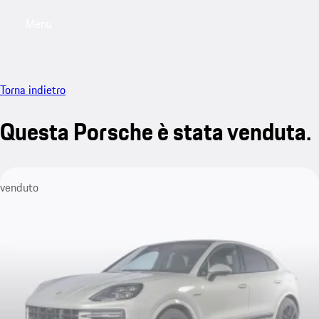
Menu
My saved searches, 0 searches saved
My sa
Torna indietro
Questa Porsche è stata venduta.
venduto