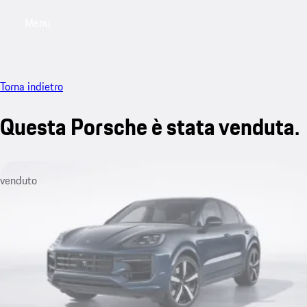
Menu
My saved searches, 0 searches saved
My sa
Torna indietro
Questa Porsche è stata venduta.
venduto