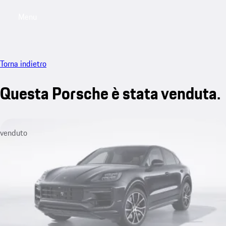
Menu
My saved searches, 0 searches saved
My sa
Torna indietro
Questa Porsche è stata venduta.
venduto