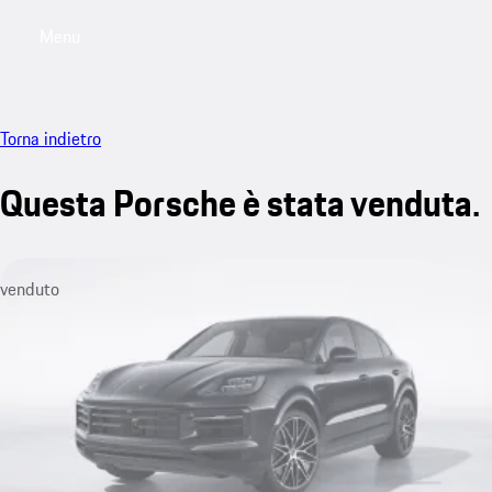
Menu
My saved searches, 0 searches saved
My sa
Torna indietro
Questa Porsche è stata venduta.
venduto