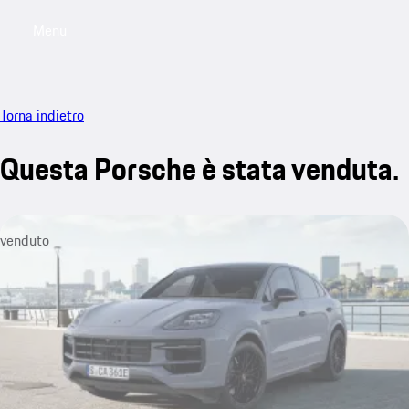
Menu
My saved searches, 0 searches saved
My sa
Torna indietro
Questa Porsche è stata venduta.
venduto