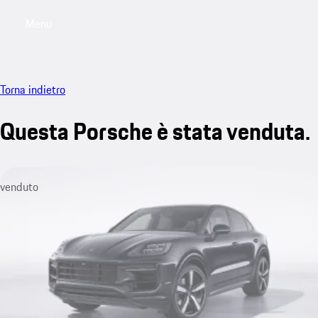
Menu
My saved searches, 0 searches saved
My sa
Torna indietro
Questa Porsche è stata venduta.
venduto