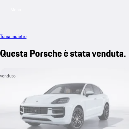
Menu
My saved searches, 0 searches saved
My sa
Torna indietro
Questa Porsche è stata venduta.
venduto