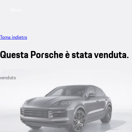
Menu
My saved searches, 0 searches saved
My sa
Torna indietro
Questa Porsche è stata venduta.
venduto