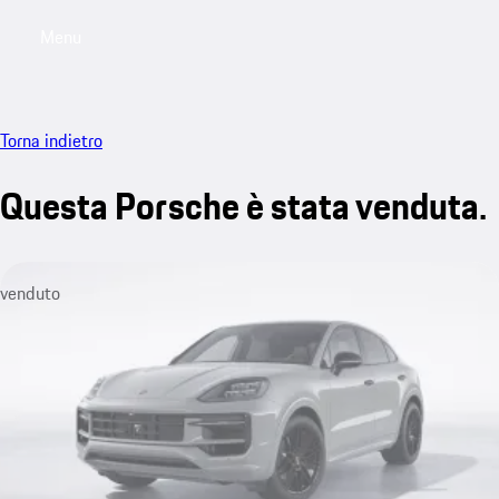
Menu
My saved searches, 0 searches saved
My sa
Torna indietro
Questa Porsche è stata venduta.
venduto