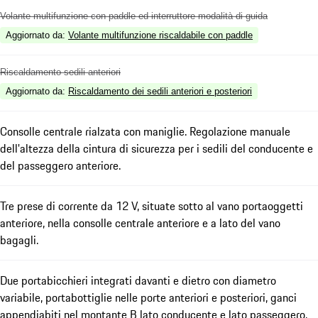
Volante multifunzione con paddle ed interruttore modalità di guida
Aggiornato da
:
Volante multifunzione riscaldabile con paddle
Riscaldamento sedili anteriori
Aggiornato da
:
Riscaldamento dei sedili anteriori e posteriori
Consolle centrale rialzata con maniglie. Regolazione manuale
dell'altezza della cintura di sicurezza per i sedili del conducente e
del passeggero anteriore.
Tre prese di corrente da 12 V, situate sotto al vano portaoggetti
anteriore, nella consolle centrale anteriore e a lato del vano
bagagli.
Due portabicchieri integrati davanti e dietro con diametro
variabile, portabottiglie nelle porte anteriori e posteriori, ganci
appendiabiti nel montante B lato conducente e lato passeggero.