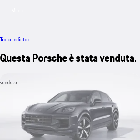
Menu
My saved searches, 0 searches saved
My sa
Torna indietro
Questa Porsche è stata venduta.
venduto