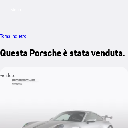
Menu
My saved searches, 0 searches saved
My sa
Torna indietro
Questa Porsche è stata venduta.
venduto