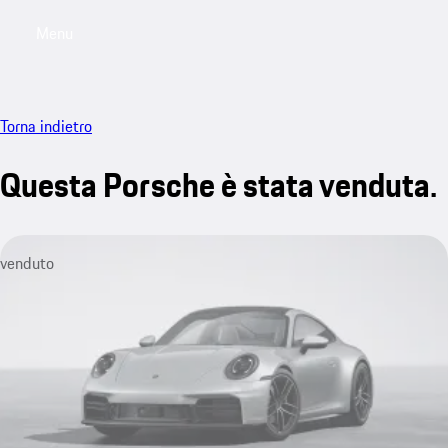
Menu
My saved searches, 0 searches saved
My sa
Torna indietro
Questa Porsche è stata venduta.
venduto