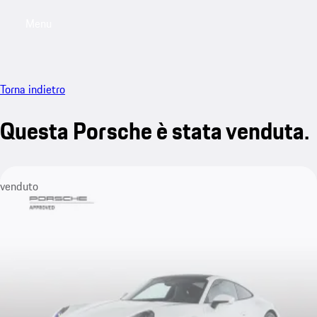
Menu
My saved searches, 0 searches saved
My sa
Torna indietro
Questa Porsche è stata venduta.
venduto