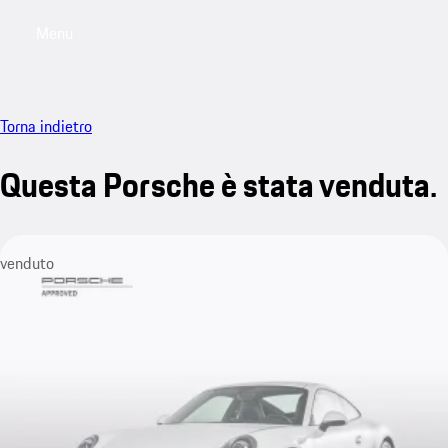
Menu
My saved searches, 0 searches saved
My sa
Torna indietro
Questa Porsche è stata venduta.
venduto