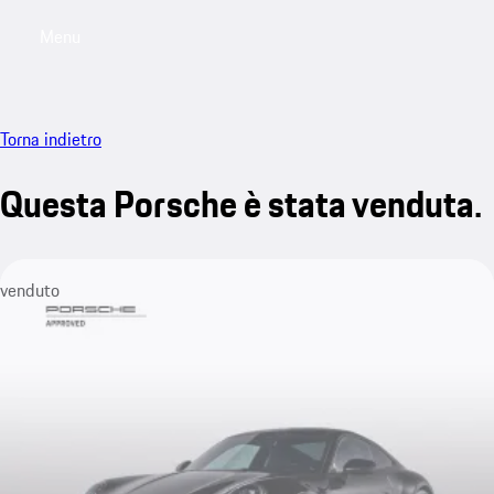
Menu
My saved searches, 0 searches saved
My sa
Torna indietro
Questa Porsche è stata venduta.
venduto