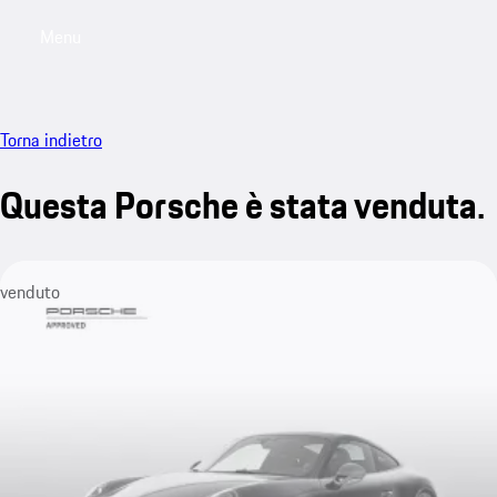
Menu
My saved searches, 0 searches saved
My sa
Torna indietro
Questa Porsche è stata venduta.
venduto