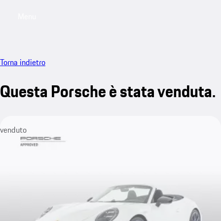
Menu
My saved searches, 0 searches saved
My sa
Torna indietro
Questa Porsche è stata venduta.
venduto