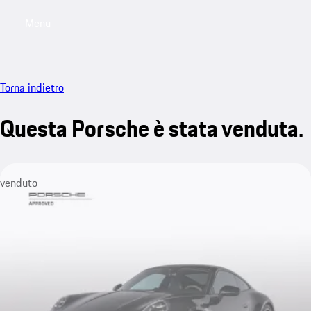
Menu
My saved searches, 0 searches saved
My sa
Torna indietro
Questa Porsche è stata venduta.
venduto