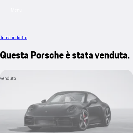
Menu
My saved searches, 0 searches saved
My sa
Torna indietro
Questa Porsche è stata venduta.
venduto