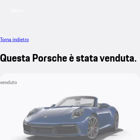
Menu
My saved searches, 0 searches saved
My sa
Torna indietro
Questa Porsche è stata venduta.
venduto