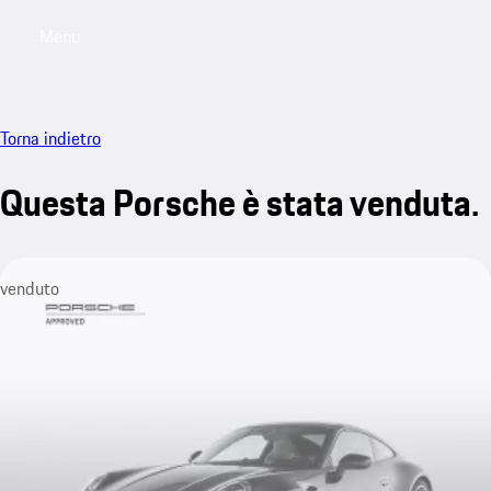
Menu
My saved searches, 0 searches saved
My sa
Torna indietro
Questa Porsche è stata venduta.
venduto