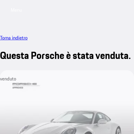
Menu
My saved searches, 0 searches saved
My sa
Torna indietro
Questa Porsche è stata venduta.
venduto