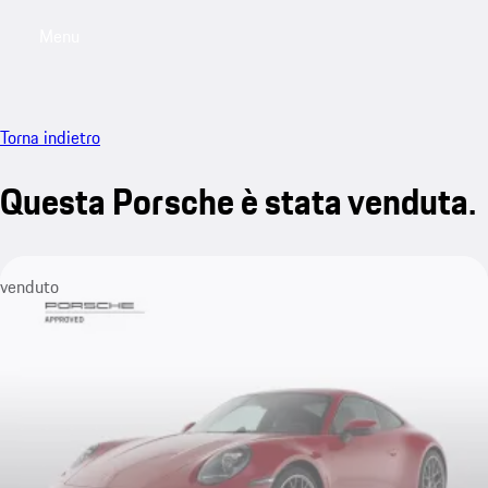
Menu
My saved searches, 0 searches saved
My sa
Torna indietro
Questa Porsche è stata venduta.
venduto