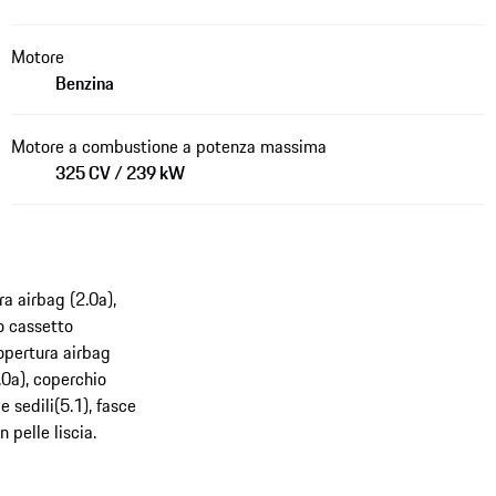
Motore
Benzina
Motore a combustione a potenza massima
325 CV / 239 kW
ra airbag (2.0a),
o cassetto
opertura airbag
4.0a), coperchio
e sedili(5.1), fasce
n pelle liscia.