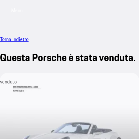
Menu
My saved searches, 0 searches saved
My sa
Torna indietro
Questa Porsche è stata venduta.
venduto